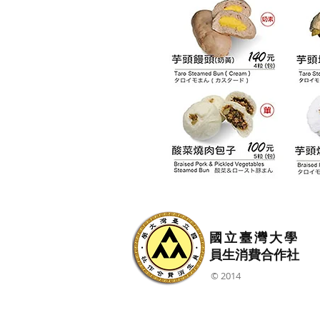
國 立 臺 灣 大 學
員生消費合作社
© 2014