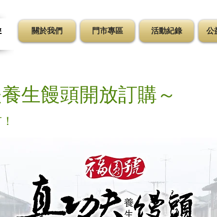
關於我們
門市專區
活動紀錄
公
伴
夫養生饅頭開放訂購～
市！