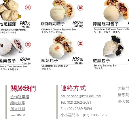
連絡方式
關於我們
大福門市
醫學院門
ntuconsco@ntu.edu.tw
合作社章程
臺大醫院
Tel: (02) 2362-2681
組織執掌
加入社員
Fax:(02) 2369-5694
......
more
小小福門市 (02) 3366-3292