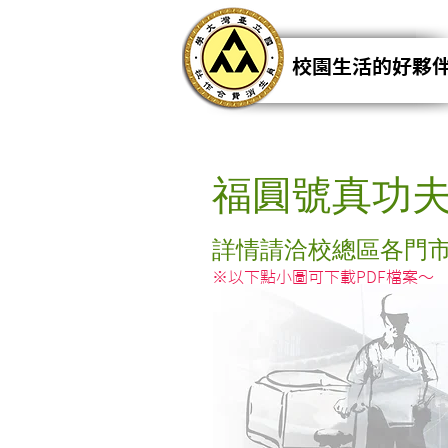
校園生活的好夥
福圓號真功
詳情請洽校總區各門
※以下點小圖可下載PDF檔案～