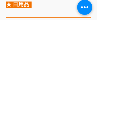
★ 日用品
沁香植妍皂/緊緻亮白
小麥胚芽一組3入
市價$99 特價
$69
沁香植妍皂/修護彈性
山茶花油一組3入
市價$99 特價
$69
iPhone 高速充電傳輸線1m
市價$199 特價
$149
Type-C雙面充電傳輸線1m
市價$199 特價
$149
國 立 臺 灣 大 學
員生消費合作社