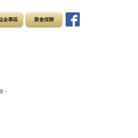
益金專區
聚會採辦
項。