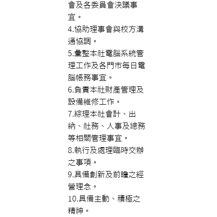
會及各委員會決議事
宜。
4.協助理事會與校方溝
通協調。
5.彙整本社電腦系統管
理工作及各門市每日電
腦帳務事宜。
6.負責本社財產管理及
設備維修工作。
7.綜理本社會計、出
納、社務、人事及總務
等相關管理事宜。
8.執行及處理臨時交辦
之事項。
9.具備創新及前瞻之經
營理念。
10.具備主動、積極之
精神。