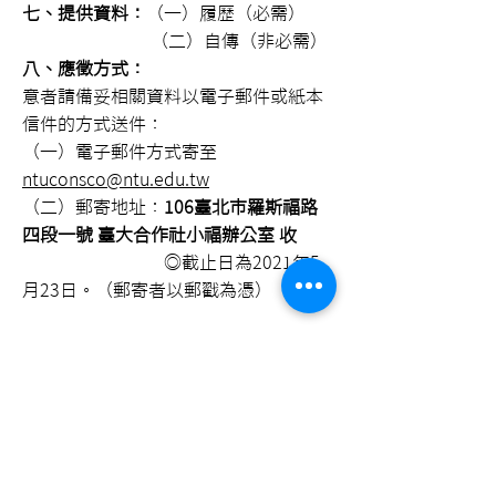
七、提供資料：
（一）履歷（必需）
（二）自傳（非必需）
八、應徵方式：
意者請備妥相關資料以電子郵件或紙本
信件的方式送件：
（一）電子郵件方式寄至
ntuconsco@ntu.edu.tw
（二）郵寄地址：
106臺北市羅斯福路
四段一號 臺大合作社小福辦公室 收
◎截止日為2021年5
月23日。（郵寄者以郵戳為憑）
聯絡人 ｜張文靜
聯絡電話｜02-2362-2681
國 立 臺 灣 大 學
員生消費合作社