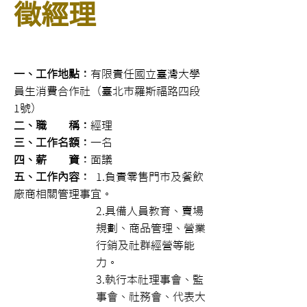
徵經理
一、工作地點：
有限責任國立臺灣大學
員生消費合作社（臺北市羅斯福路四段
1號）
二、職 稱：
經理
三、工作名額：
一名
四、薪 資：
面議
五、工作內容：
1.負責零售門市及餐飲
廠商相關管理事宜。
2.具備人員教育、賣場
規劃、商品管理、營業
行銷及社群經營等能
力。
3.執行本社理事會、監
事會、社務會、代表大