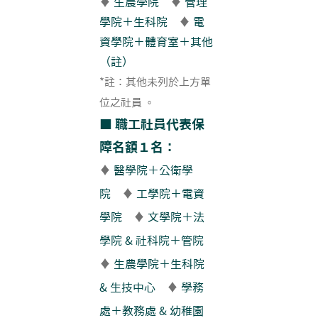
♦
生農學院
♦
管理
學院＋生科院
♦
電
資學院＋體育室＋其他
（註）
*註：其他未列於上方單
位之社員 。
■ 職工社員代表保
障名額１名：
♦
醫學院＋公衛學
院
♦
工學院＋電資
學院
♦
文學院＋法
學院 & 社科院＋管院
♦
生農學院＋生科院
& 生技中心
♦
學務
處＋教務處 & 幼稚園