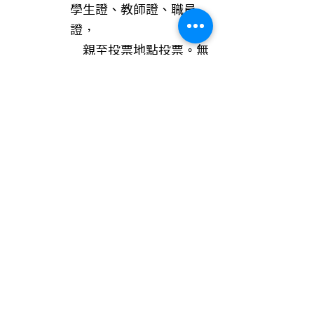
學生證、教師證、職員
證，
親至投票地點投票。無
法辨識為本人證件者，將
無法進行投票。
2. 2023年2月7日前未申
請成為社員者，不列入本
屆選舉人名冊，不具本次
選舉投票權。
（三）如遇票數相同，於開票
當場抽籤決定當選順序及候補
順序。
（四）社員代表任期兩年，期
間遇缺額，則按總得票高低依
次進行遞補。