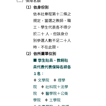
（二）保障名額
（1）依身份別
依本社章程第十二條之
規定，當選之教師、職
工、學生代表各不得少
於二十 人，但該身分
別參選人數不足二十人
時，不在此限。
（2）依所屬單位別
■ 學生社員、教師社
員代表代表保障名額各
１名：
♦
文學院
♦
理學
院
♦
社科院＋法學
院
♦
醫學院＋公衛
學院
♦
工學院