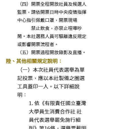
（四）開票全程開放社員及候選人
監票，請依開票日時中央疫情指揮
中心指引佩戴口罩，開票現場
禁止飲食，亦禁止喧嘩吵
鬧。本社選務人員可驅離違反規定
或影響開票流程者。
（五）開票過程開放錄影及直播。
陸、其他相關規定說明：
（一）本次社員代表選舉為單
記投票，應以本社製備之圈選
工具蓋印一人。以下詳細說
明：
1. 依《有限責任國立臺灣
大學員生消費合作社 社
員代表選舉罷免施行細
則》第16條，選舉票載明