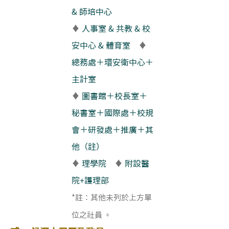
& 師培中心
♦
人事室 & 共教 & 校
安中心 & 體育室
♦
總務處＋環安衛中心＋
主計室
♦
圖書館＋校長室＋
秘書室＋國際處＋校規
會＋研發處＋推廣＋其
他（註）
♦
理學院
♦
附設醫
院+護理部
*註：其他未列於上方單
位之社員 。